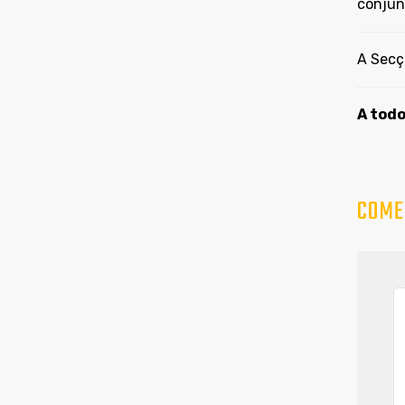
conjun
A Secç
A todo
COME