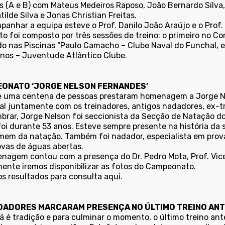
s (A e B) com Mateus Medeiros Raposo, João Bernardo Silva, 
ilde Silva e Jonas Christian Freitas.
anhar a equipa esteve o Prof. Danilo João Araújo e o Prof. V
o foi composto por três sessões de treino: o primeiro no C
o nas Piscinas “Paulo Camacho – Clube Naval do Funchal, e 
anos – Juventude Atlântico Clube.
ONATO ‘JORGE NELSON FERNANDES’
e uma centena de pessoas prestaram homenagem a Jorge N
al juntamente com os treinadores, antigos nadadores, ex-tr
mbrar, Jorge Nelson foi seccionista da Secção de Natação d
foi durante 53 anos. Esteve sempre presente na história da 
em da natação. Também foi nadador, especialista em provas
ovas de águas abertas.
nagem contou com a presença do Dr. Pedro Mota, Prof. Vice
ente iremos disponibilizar as fotos do Campeonato.
os resultados para
consulta aqui.
DADORES MARCARAM PRESENÇA NO ÚLTIMO TREINO ANT
á é tradição e para culminar o momento, o último treino ant