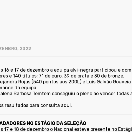
ZEMBRO, 2022
as 16 e 17 de dezembro a equipa alvi-negra participou e do
es e 140 títulos: 71 de ouro, 39 de prata e 30 de bronze.
lejandra Rojas (540 pontos aos 200L) e Luís Galvão Gouvei
mance da equipa.
alena Barbosa Temtem conseguiu o pleno ao vencer todas as
.
os resultados para
consulta aqui.
NADADORES NO ESTÁGIO DA SELEÇÃO
as 17 e 18 de dezembro o Nacional esteve presente no Estág