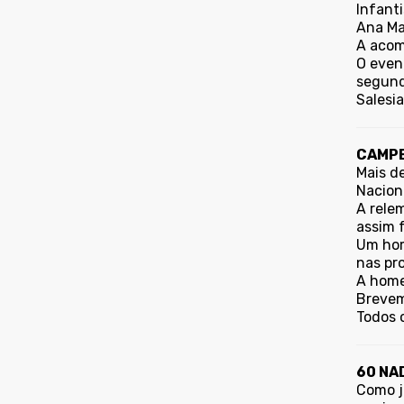
Infanti
Ana Mat
A acomp
O event
segund
Salesi
CAMPE
Mais d
Nacion
A rele
assim 
Um hom
nas pr
A home
Brevem
Todos 
60 NA
Como j