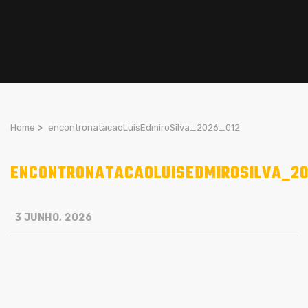
Home
>
encontronatacaoLuisEdmiroSilva_2026_012
ENCONTRONATACAOLUISEDMIROSILVA_20
3 JUNHO, 2026