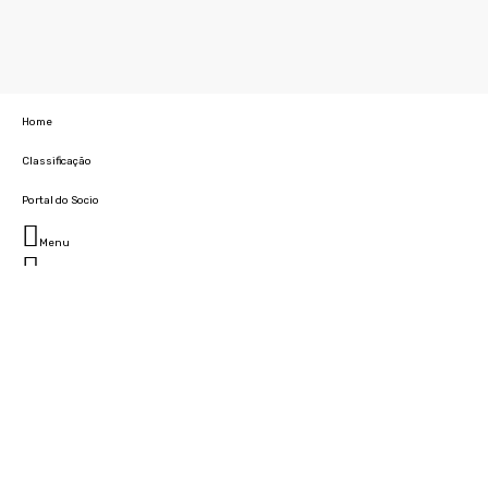
Home
Classificação
Portal do Socio
Menu
Fechar
Home
Clube
História
Marcha
Sede
Instalações