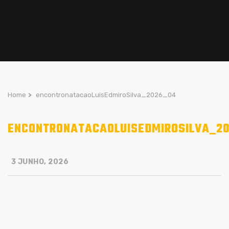
Home
>
encontronatacaoLuisEdmiroSilva_2026_04
ENCONTRONATACAOLUISEDMIROSILVA_2
3 JUNHO, 2026