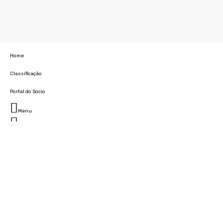
Home
Classificação
Portal do Socio
Menu
Fechar
Home
Clube
História
Marcha
Sede
Instalações