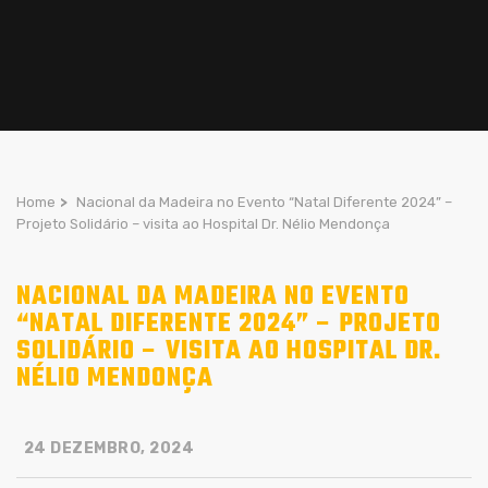
Home
>
Nacional da Madeira no Evento “Natal Diferente 2024” –
Projeto Solidário – visita ao Hospital Dr. Nélio Mendonça
NACIONAL DA MADEIRA NO EVENTO
“NATAL DIFERENTE 2024” – PROJETO
SOLIDÁRIO – VISITA AO HOSPITAL DR.
NÉLIO MENDONÇA
24 DEZEMBRO, 2024