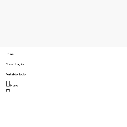
Home
Classificação
Portal do Socio
Menu
Fechar
Home
Clube
História