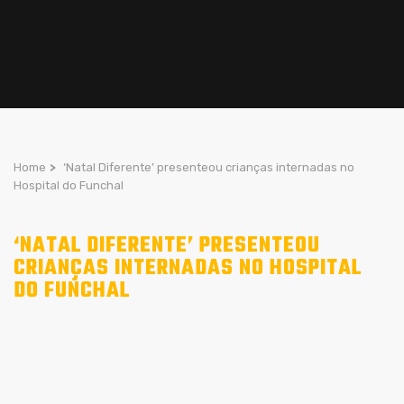
Home
>
‘Natal Diferente’ presenteou crianças internadas no
Hospital do Funchal
‘NATAL DIFERENTE’ PRESENTEOU
CRIANÇAS INTERNADAS NO HOSPITAL
DO FUNCHAL