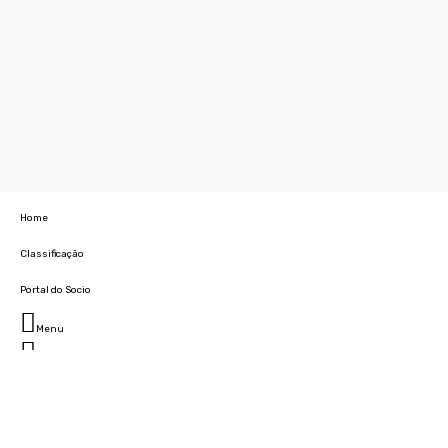
Home
Classificação
Portal do Socio
Menu
Fechar
Home
Clube