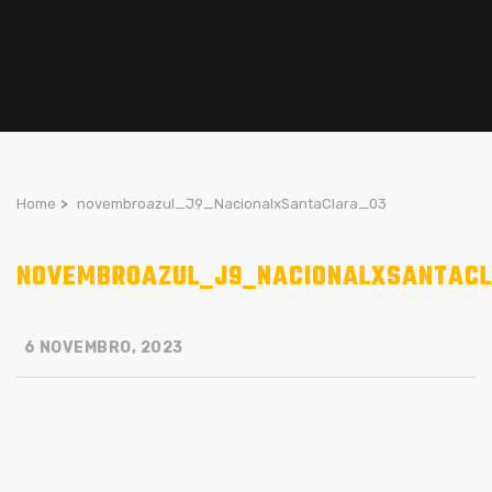
Home
>
novembroazul_J9_NacionalxSantaClara_03
NOVEMBROAZUL_J9_NACIONALXSANTAC
6 NOVEMBRO, 2023