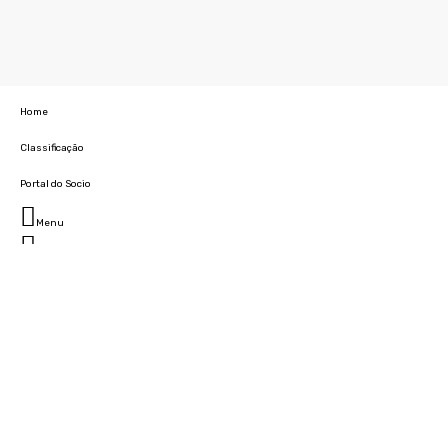
Home
Classificação
Portal do Socio
Menu
Fechar
Home
Clube
História
Marcha
Sede
Instalações