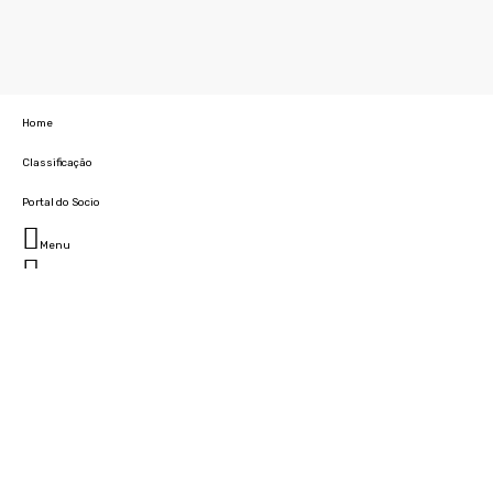
Home
Classificação
Portal do Socio
Menu
Fechar
Home
Clube
História
Marcha
Sede
Instalações