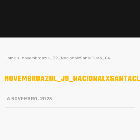
Home
>
novembroazul_J9_NacionalxSantaClara_04
NOVEMBROAZUL_J9_NACIONALXSANTAC
6 NOVEMBRO, 2023