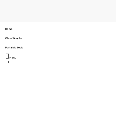
Home
Classificação
Portal do Socio
Menu
Fechar
Home
Clube
História
Marcha
Sede
Instalações