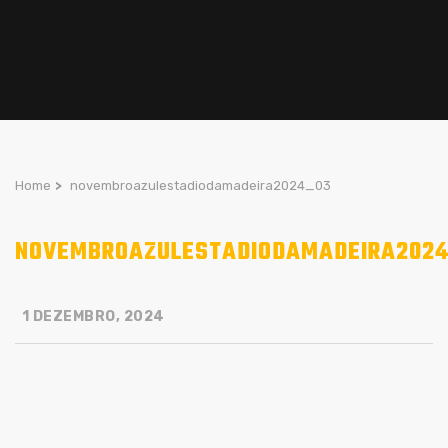
Home
>
novembroazulestadiodamadeira2024_03
NOVEMBROAZULESTADIODAMADEIRA2024
1 DEZEMBRO, 2024