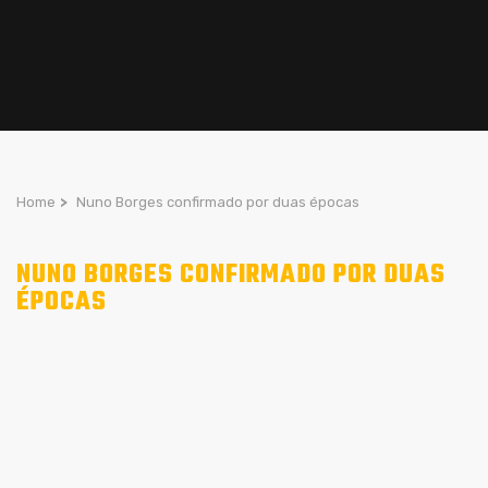
Home
>
Nuno Borges confirmado por duas épocas
NUNO BORGES CONFIRMADO POR DUAS
ÉPOCAS