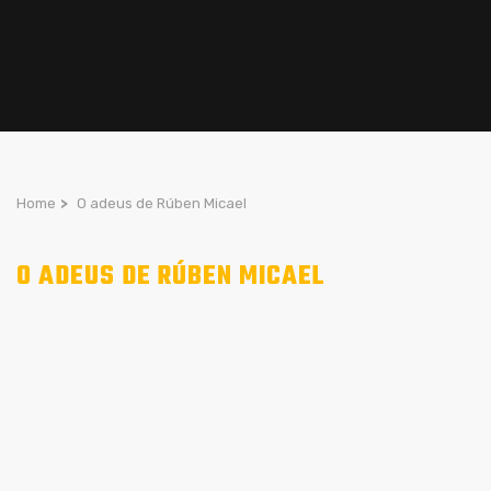
Home
>
O adeus de Rúben Micael
O ADEUS DE RÚBEN MICAEL