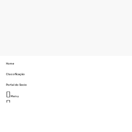
Home
Classificação
Portal do Socio
Menu
Fechar
Home
Clube