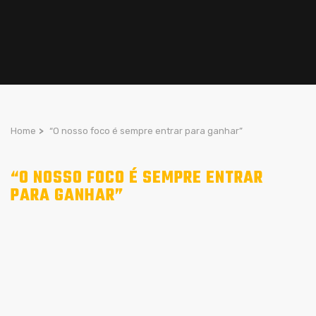
Home
>
“O nosso foco é sempre entrar para ganhar”
“O NOSSO FOCO É SEMPRE ENTRAR
PARA GANHAR”