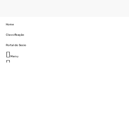
Home
Classificação
Portal do Socio
Menu
Fechar
Home
Clube
História
Marcha
Sede
Instalações
Cidade Desportiva