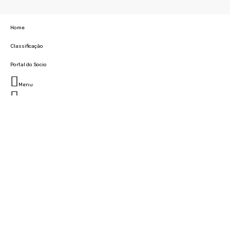
Home
Classificação
Portal do Socio
Menu
Fechar
Home
Clube
História
Marcha
Sede
Instalações
Cidade Desportiva
Estádio da Madeira