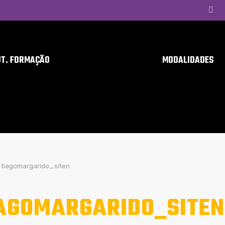
UT. FORMAÇÃO
MODALIDADES
tiagomargarido_siten
AGOMARGARIDO_SITEN