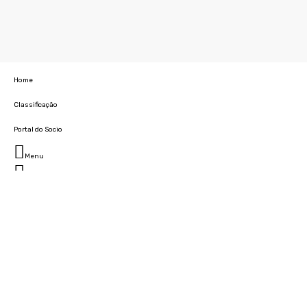
Home
Classificação
Portal do Socio
Menu
Fechar
Home
Clube
História
Marcha
Sede
Instalações