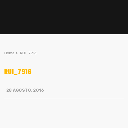
Home
>
RUI_7916
RUI_7916
28 AGOSTO, 2016