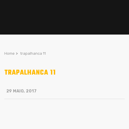
Home
>
trapalhanca 11
TRAPALHANCA 11
29 MAIO, 2017