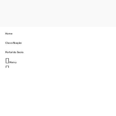
Home
Classificação
Portal do Socio
Menu
Fechar
Home
Clube
História
Marcha
Sede