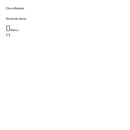
Classificação
Portal do Socio
Menu
Fechar
Home
Clube
História
Marcha
Sede
Instalações
Cidade Desportiva
Estádio da Madeira
Cristiano Ronaldo Campus Futebol
Museu