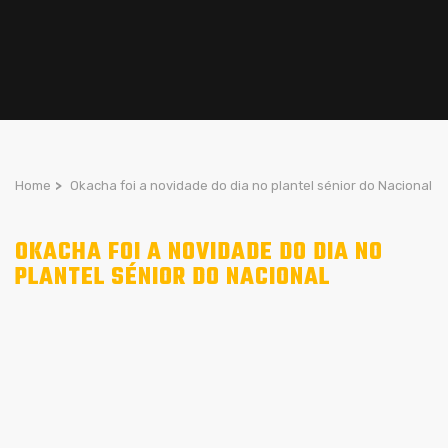
Home
>
Okacha foi a novidade do dia no plantel sénior do Nacional
OKACHA FOI A NOVIDADE DO DIA NO
PLANTEL SÉNIOR DO NACIONAL