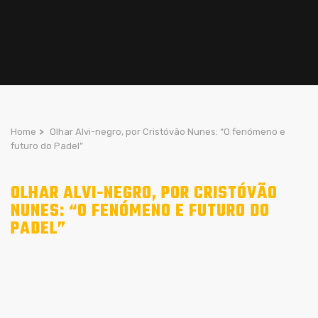
Home
>
Olhar Alvi-negro, por Cristóvão Nunes: “O fenómeno e
futuro do Padel”
OLHAR ALVI-NEGRO, POR CRISTÓVÃO
NUNES: “O FENÓMENO E FUTURO DO
PADEL”