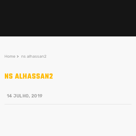
Home
>
ns alhassan2
NS ALHASSAN2
14 JULHO, 2019