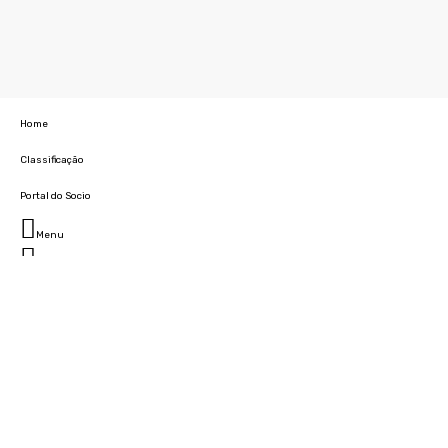
Home
Classificação
Portal do Socio
Menu
Fechar
Home
Clube
História
Marcha
Sede