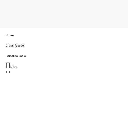
Home
Classificação
Portal do Socio
Menu
Fechar
Home
Clube
História
Marcha
Sede