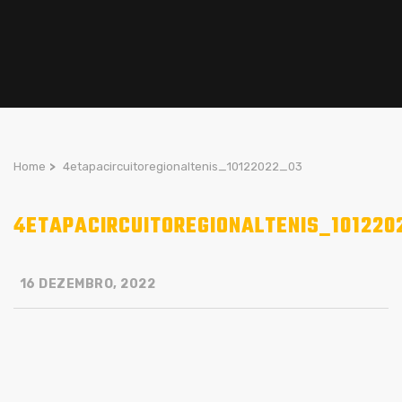
Home
>
4etapacircuitoregionaltenis_10122022_03
4ETAPACIRCUITOREGIONALTENIS_101220
16 DEZEMBRO, 2022