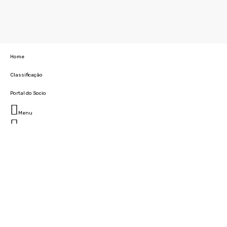
Home
Classificação
Portal do Socio
Menu
Fechar
Home
Clube
História
Marcha
Sede
Instalações