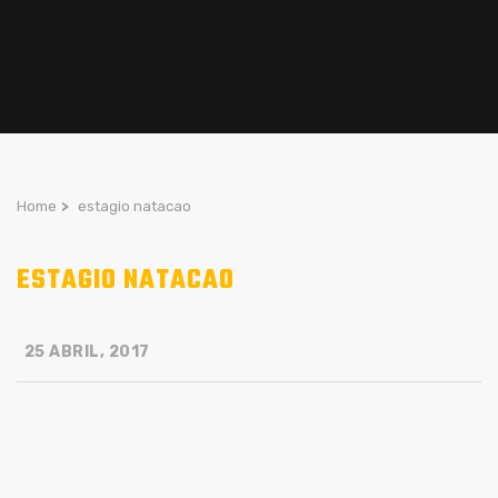
Home
>
estagio natacao
ESTAGIO NATACAO
25 ABRIL, 2017