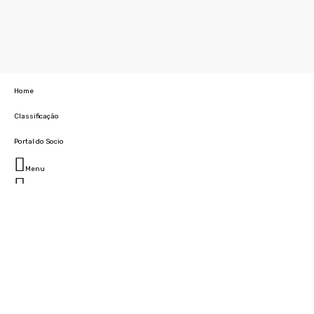
Home
Classificação
Portal do Socio
Menu
Fechar
Home
Clube
História
Marcha
Sede