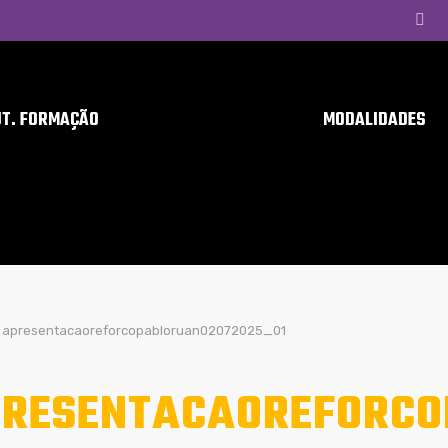
UT. FORMAÇÃO
MODALIDADES
apresentacaoreforcopabloruan02072025_01
RESENTACAOREFORCO