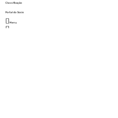
Classificação
Portal do Socio
Menu
Fechar
Home
Clube
História
Marcha
Sede
Instalações
Cidade Desportiva
Estádio da Madeira
Cristiano Ronaldo Campus Futebol
Museu