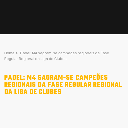
Home
>
Padel: M4 sagram-se campeões regionais da Fase
Regular Regional da Liga de Clubes
PADEL: M4 SAGRAM-SE CAMPEÕES
REGIONAIS DA FASE REGULAR REGIONAL
DA LIGA DE CLUBES