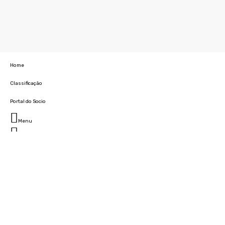
Home
Classificação
Portal do Socio
Menu
Fechar
Home
Clube
História
Marcha
Sede