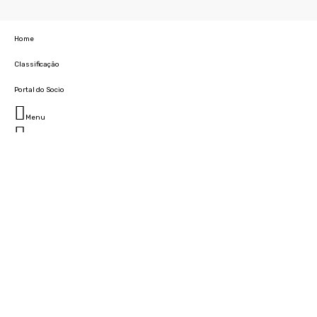
Home
Classificação
Portal do Socio
Menu
Fechar
Home
Clube
História
Marcha
Sede
Instalações
Cidade Desportiva
Estádio da Madeira