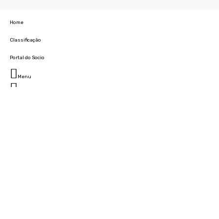
Home
Classificação
Portal do Socio
Menu
Fechar
Home
Clube
História
Marcha
Sede
Instalações
Cidade Desportiva
Estádio da Madeira