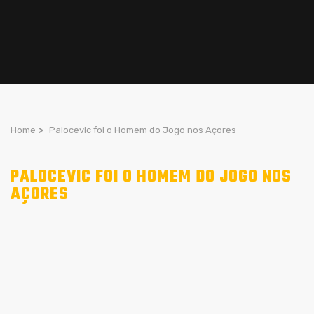
Home
>
Palocevic foi o Homem do Jogo nos Açores
PALOCEVIC FOI O HOMEM DO JOGO NOS
AÇORES