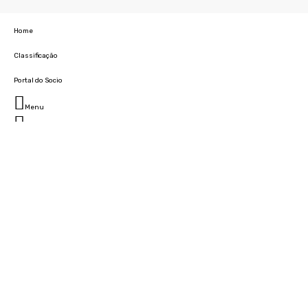
Home
Classificação
Portal do Socio
Menu
Fechar
Home
Clube
História
Marcha
Sede
Instalações
Cidade Desportiva
Estádio da Madeira