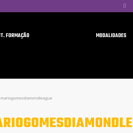
UT. FORMAÇÃO
MODALIDADES
mariogomesdiamondleague
RIOGOMESDIAMONDLE