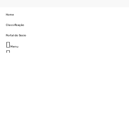
Home
Classificação
Portal do Socio
Menu
Fechar
Home
Clube
História
Marcha
Sede
Instalações
Cidade Desportiva
Estádio da Madeira