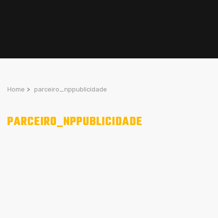
Home
>
parceiro_nppublicidade
PARCEIRO_NPPUBLICIDADE