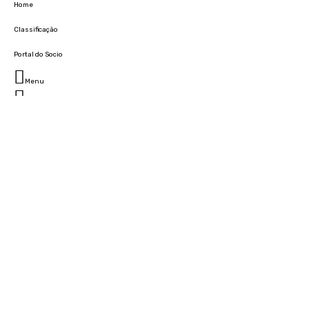
Home
Classificação
Portal do Socio
Menu
Fechar
Home
Clube
História
Marcha
Sede
Instalações
Cidade Desportiva
Estádio da Madeira
Cristiano Ronaldo Campus Futebol