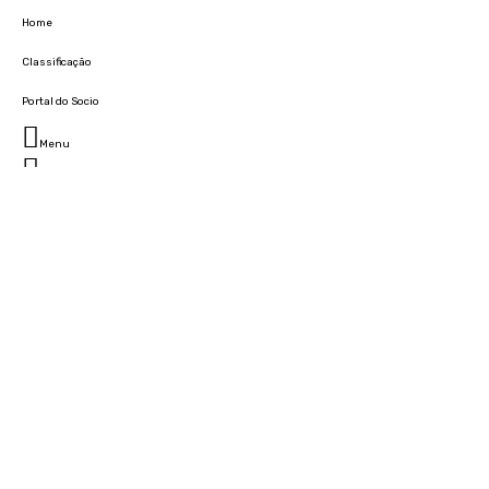
Home
Classificação
Portal do Socio
Menu
Fechar
Home
Clube
História
Marcha
Sede
Instalações
Cidade Desportiva
Estádio da Madeira
Cristiano Ronaldo Campus Futebol