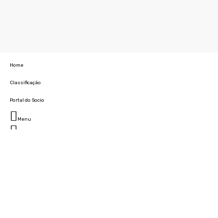
Home
Classificação
Portal do Socio
Menu
Fechar
Home
Clube
História
Marcha
Sede