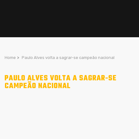
Home
>
Paulo Alves volta a sagrar-se campeão nacional
PAULO ALVES VOLTA A SAGRAR-SE
CAMPEÃO NACIONAL