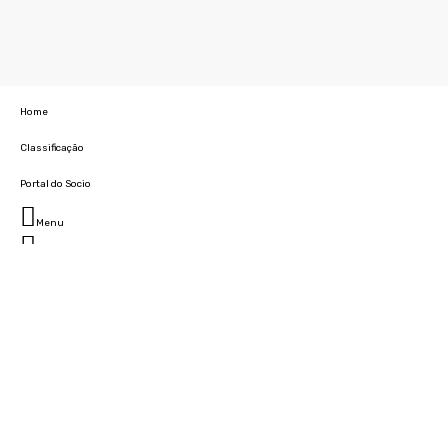
Home
Classificação
Portal do Socio
Menu
Fechar
Home
Clube
História
Marcha
Sede
Instalações