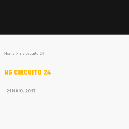
Home
>
ns circuito 24
NS CIRCUITO 24
21 MAIO, 2017