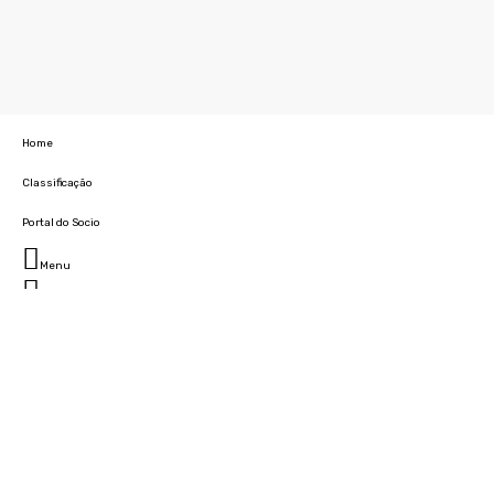
Home
Classificação
Portal do Socio
Menu
Fechar
Home
Clube
História
Marcha
Sede