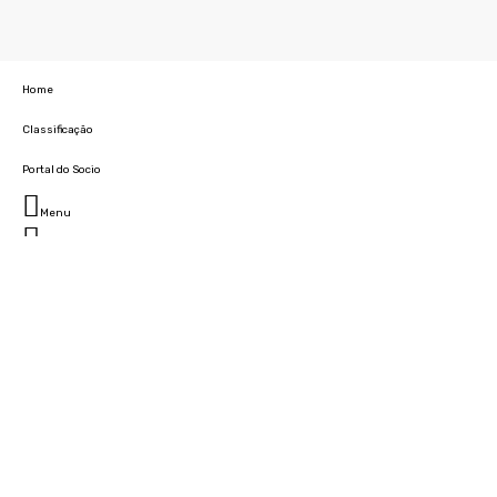
Home
Classificação
Portal do Socio
Menu
Fechar
Home
Clube
História
Marcha
Sede
Instalações
Cidade Desportiva