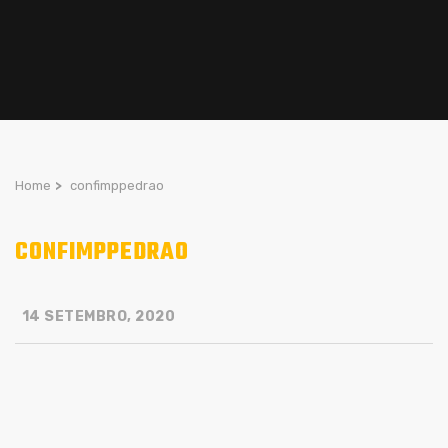
Home
>
confimppedrao
CONFIMPPEDRAO
14 SETEMBRO, 2020