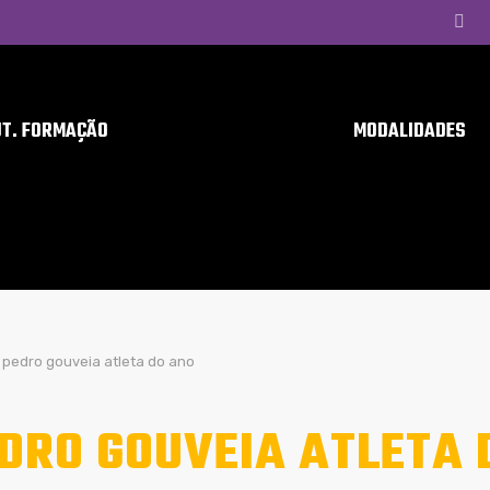
UT. FORMAÇÃO
MODALIDADES
pedro gouveia atleta do ano
DRO GOUVEIA ATLETA 