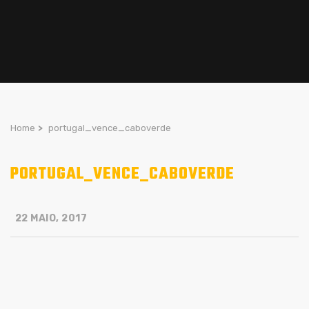
Home
>
portugal_vence_caboverde
PORTUGAL_VENCE_CABOVERDE
22 MAIO, 2017