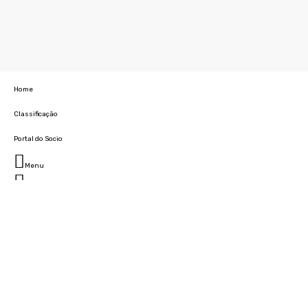
Home
Classificação
Portal do Socio
Menu
Fechar
Home
Clube
História
Marcha
Sede