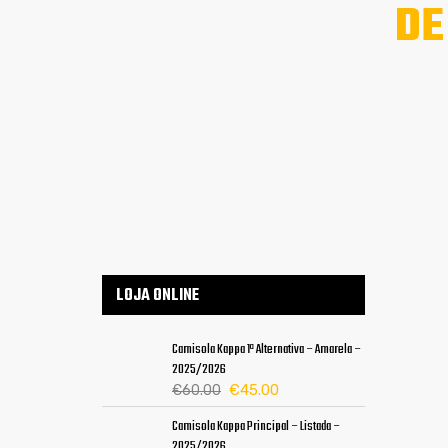
DE
LOJA ONLINE
Camisola Kappa 1ª Alternativa – Amarela –
2025/2026
O
O
€
45.00
€
60.00
preço
preço
Camisola Kappa Principal – Listada –
original
atual
2025/2026