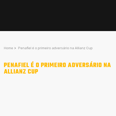
Home
>
Penafiel é o primeiro adversário na Allianz Cup
PENAFIEL É O PRIMEIRO ADVERSÁRIO NA
ALLIANZ CUP