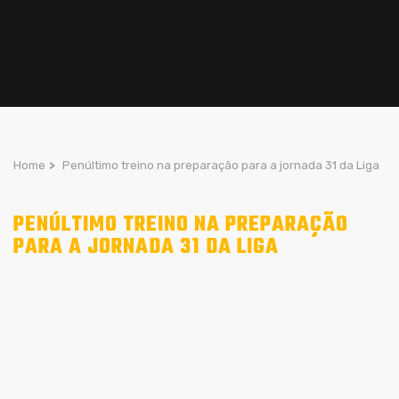
Home
>
Penúltimo treino na preparação para a jornada 31 da Liga
PENÚLTIMO TREINO NA PREPARAÇÃO
PARA A JORNADA 31 DA LIGA