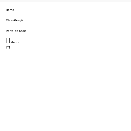
Home
Classificação
Portal do Socio
Menu
Fechar
Home
Clube
História
Marcha
Sede
Instalações
Cidade Desportiva
Estádio da Madeira