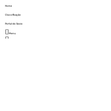
Home
Classificação
Portal do Socio
Menu
Fechar
Home
Clube
História
Marcha
Sede
Instalações
Cidade Desportiva
Estádio da Madeira
Cristiano Ronaldo Campus Futebol