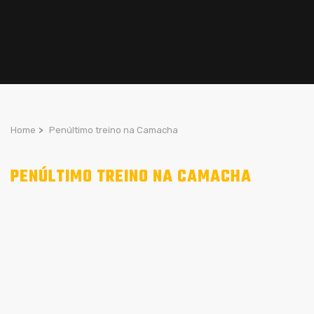
Home
>
Penúltimo treino na Camacha
PENÚLTIMO TREINO NA CAMACHA