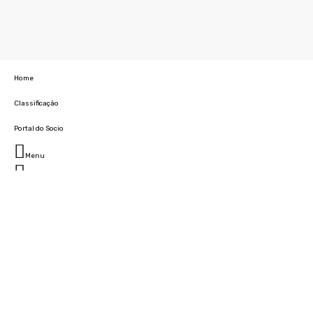
Home
Classificação
Portal do Socio
Menu
Fechar
Home
Clube
História
Marcha
Sede
Instalações