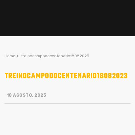
Home
>
treinocampodocentenario18082023
TREINOCAMPODOCENTENARIO18082023
18 AGOSTO, 2023