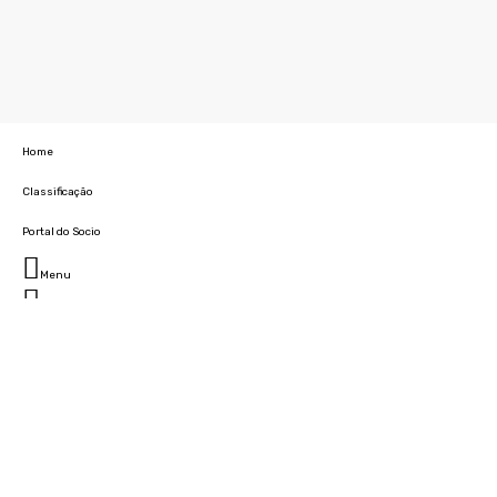
Home
Classificação
Portal do Socio
Menu
Fechar
Home
Clube
História
Marcha
Sede