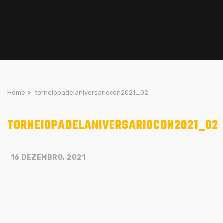
Home
>
torneiopadelaniversariocdn2021_02
TORNEIOPADELANIVERSARIOCDN2021_02
16 DEZEMBRO, 2021