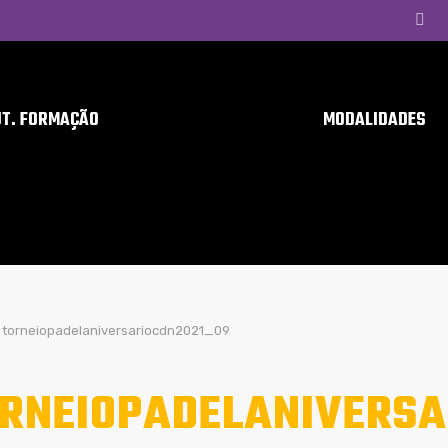
UT. FORMAÇÃO
MODALIDADES
torneiopadelaniversariocdn2021_09
RNEIOPADELANIVERSA