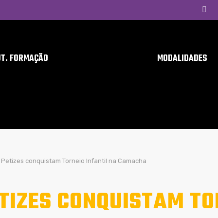
UT. FORMAÇÃO
MODALIDADES
Petizes conquistam Torneio Infantil na Camacha
TIZES CONQUISTAM TO