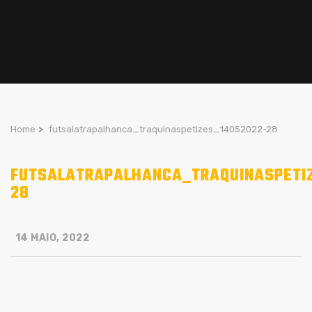
Home
>
futsalatrapalhanca_traquinaspetizes_14052022-28
FUTSALATRAPALHANCA_TRAQUINASPETI
28
14 MAIO, 2022