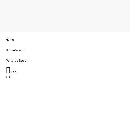
Home
Classificação
Portal do Socio
Menu
Fechar
Home
Clube
História
Marcha
Sede