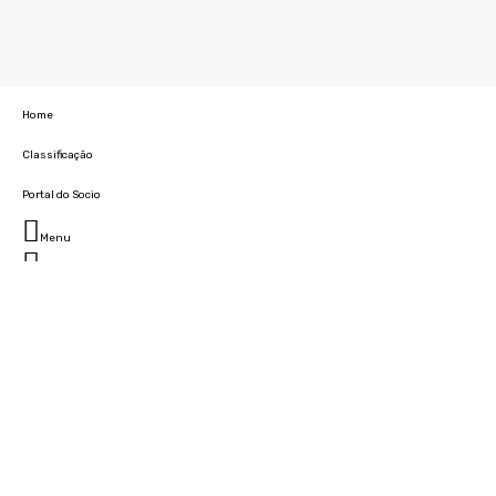
Home
Classificação
Portal do Socio
Menu
Fechar
Home
Clube
História
Marcha
Sede
Instalações