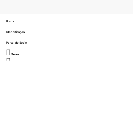
Home
Classificação
Portal do Socio
Menu
Fechar
Home
Clube
História
Marcha
Sede
Instalações
Cidade Desportiva