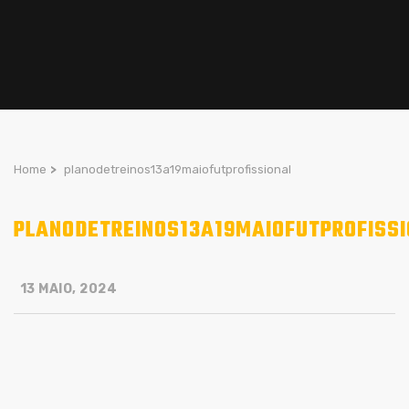
Home
>
planodetreinos13a19maiofutprofissional
PLANODETREINOS13A19MAIOFUTPROFISS
13 MAIO, 2024