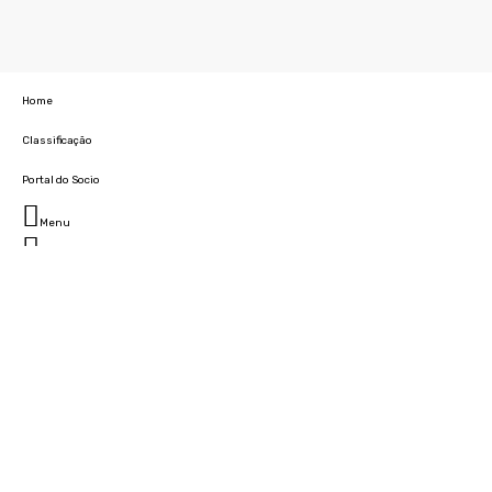
Home
Classificação
Portal do Socio
Menu
Fechar
Home
Clube
História
Marcha
Sede
Instalações