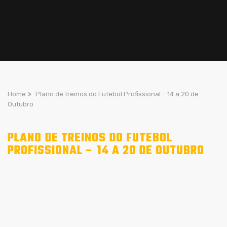
Home
>
Plano de treinos do Futebol Profissional – 14 a 20 de
Outubro
PLANO DE TREINOS DO FUTEBOL
PROFISSIONAL – 14 A 20 DE OUTUBRO